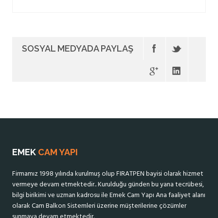
SOSYAL MEDYADA PAYLAŞ
EMEK
CAM YAPI
Firmamız 1998 yılında kurulmuş olup FIRATPEN bayisi olarak hizmet
vermeye devam etmektedir.. Kurulduğu günden bu yana tecrübesi,
bilgi birikimi ve uzman kadrosu ile Emek Cam Yapı Ana faaliyet alanı
olarak Cam Balkon Sistemleri üzerine müşterilerine çözümler
sunmaya devam etmektedir.