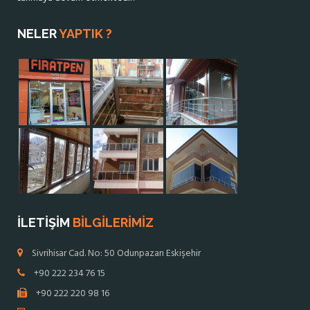
NELER
YAPTIK ?
İLETİŞİM
BİLGİLERİMİZ
Sivrihisar Cad. No: 50 Odunpazarı Eskişehir
+90 222 234 76 15
+90 222 220 98 16